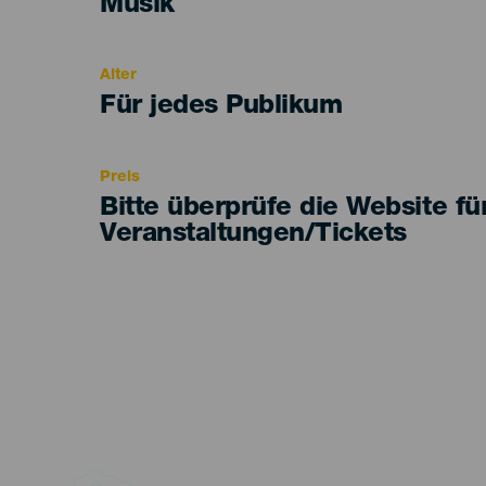
Categoría
Musik
del
evento
Alter
Edad
Für jedes Publikum
Recomendada
Preis
Bitte überprüfe die Website fü
Veranstaltungen/Tickets