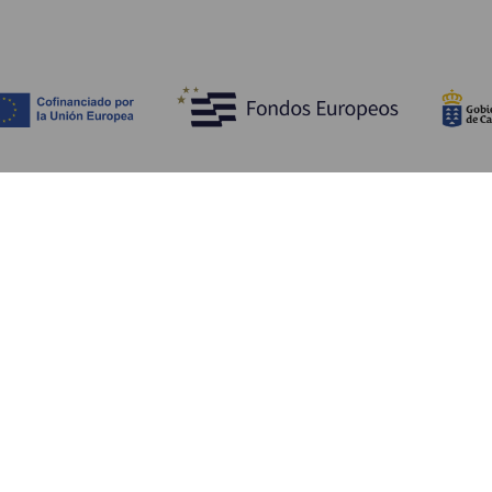
Entdecken
P
Hochzeiten
Küste und Strand
Ve
Kreuzfahrten
Kultur
An
Gastronomie
Aktivtourismus
Un
Alle Artikel