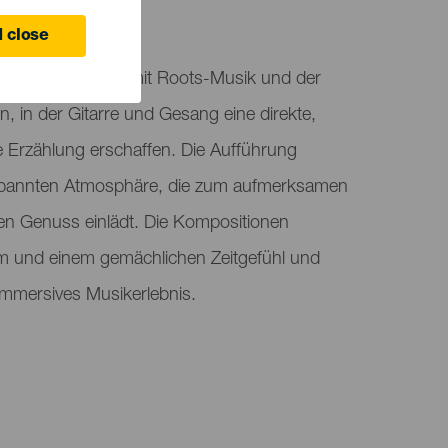
 Canaria
 close
intime Begegnung mit Roots-Musik und der
n, in der Gitarre und Gesang eine direkte,
e Erzählung erschaffen. Die Aufführung
entspannten Atmosphäre, die zum aufmerksamen
 Genuss einlädt. Die Kompositionen
m und einem gemächlichen Zeitgefühl und
immersives Musikerlebnis.