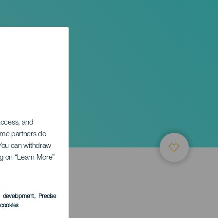
 access, and
Some partners do
. You can withdraw
ing on “Learn More”
TUNG
s development
, Precise
l cookies