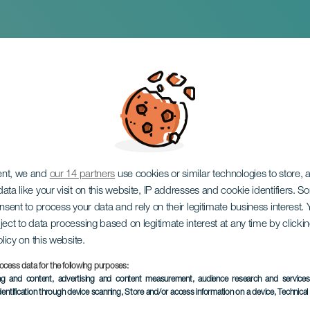
im Konzert
ent, we and
our 14 partners
use cookies or similar technologies to store,
ata like your visit on this website, IP addresses and cookie identifiers. 
onsent to process your data and rely on their legitimate business interest
ject to data processing based on legitimate interest at any time by click
olicy on this website.
ocess data for the following purposes:
VERGANGENE VERANSTAL
ing and content, advertising and content measurement, audience research and service
dentification through device scanning
, Store and/or access information on a device
, Technica