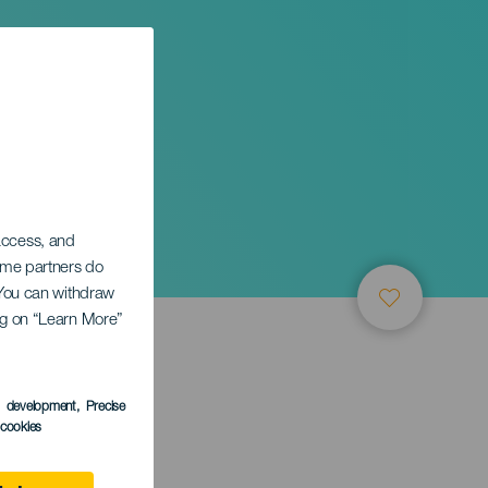
 access, and
Some partners do
. You can withdraw
ing on “Learn More”
TUNG
s development
, Precise
l cookies
 Canaria