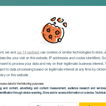
aria Swin Week
ent, we and
our 14 partners
use cookies or similar technologies to store,
ata like your visit on this website, IP addresses and cookie identifiers. 
onsent to process your data and rely on their legitimate business interest
ject to data processing based on legitimate interest at any time by click
olicy on this website.
ocess data for the following purposes:
VERGANGENE VERANSTAL
ing and content, advertising and content measurement, audience research and service
dentification through device scanning
, Store and/or access information on a device
, Technica
10 bis 13 June
Localidad
Las Palmas de Gran