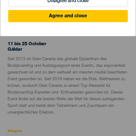
Disagree and close
Agree and close
VERGANGENE VERANSTALTUNG
11 bis 25 October
Localidad
Gáldar
Descripción
Seit 2013 ist Gran Canaria das globale Epizentrum des
del
Bodyboarding und Austragungsort eines Events, das exponentiell
evento
gewachsen ist und zu dem weltweit am meisten medial beachteten
Event geworden ist. Seit 2016 haben wir die Ehre, Weltmeister zu
krönen, wodurch Gran Canaria zu einem Top-Reiseziel für
Bodyboarding-Experten und -Enthusiasten geworden ist. Dieses
Event findet auf der besten Welle der Welt für diesen aufregenden
Sport statt und bietet allen Teilnehmern und Zuschauern ein
unvergleichliches Erlebnis.
Kategorie