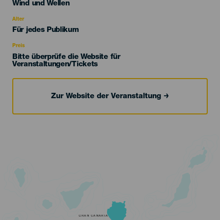
Categoría
Wind und Wellen
del
evento
Alter
Edad
Für jedes Publikum
Recomendada
Preis
Bitte überprüfe die Website für
Veranstaltungen/Tickets
Zur Website der Veranstaltung
GRAN CANARIA