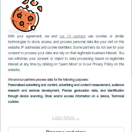
With your agreement, we and
our 14 partners
use cookies or similar
technologies to store, access, and process personal data like your visit on this
website, IP addresses and cookie identifiers. Some partners do not ask for your
consent to process your data and rely on their legitimate business interest. You
can withdraw your consent or object to data processing based on legitimate
GRAN CANARIA
interest at any time by clicking on “Learn More” or in our Privacy Policy on this
Gran Canaria Frontón King
website.
We and our partners process data for the following purposes:
Imagen
Personalised advertising and content, advertising and content measurement, audience
Listado
research and services development
, Precise geolocation data, and identification
through device scanning
, Store and/or access information on a device
, Technical
cookies
Learn More →