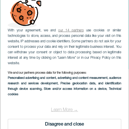
With your agreement, we and
our 14 partners
use cookies or similar
technologies to store, access, and process personal data like your visit on this
website, IP addresses and cookie identifiers. Some partners do not ask for your
consent to process your data and rely on their legitimate business interest. You
GRAN CANARIA
can withdraw your consent or object to data processing based on legitimate
Gesungene Poesie mit
interest at any time by clicking on “Learn More” or in our Privacy Policy on this
Dácil Santana
website.
We and our partners process data for the following purposes:
Imagen
Personalised advertising and content, advertising and content measurement, audience
Listado
research and services development
, Precise geolocation data, and identification
through device scanning
, Store and/or access information on a device
, Technical
cookies
Learn More →
Disagree and close