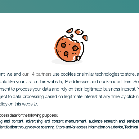
0: Tanz, Poesie, Mu
ent, we and
our 14 partners
use cookies or similar technologies to store,
ata like your visit on this website, IP addresses and cookie identifiers. 
onsent to process your data and rely on their legitimate business interest
ject to data processing based on legitimate interest at any time by click
olicy on this website.
ocess data for the following purposes:
VERGANGENE VERANSTAL
ing and content, advertising and content measurement, audience research and service
dentification through device scanning
, Store and/or access information on a device
, Technica
27 March 2026