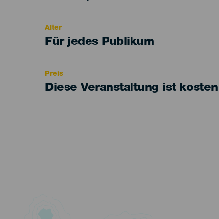
del
evento
Alter
Edad
Für jedes Publikum
Recomendada
Preis
Diese Veranstaltung ist kosten