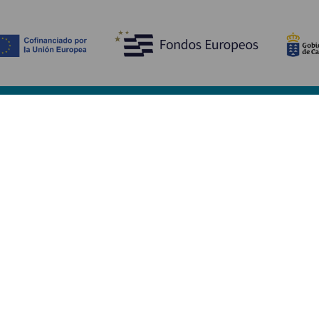
Entdecken
P
Hochzeiten
Küste und Strand
Ve
Kreuzfahrten
Kultur
An
Gastronomie
Aktivtourismus
Un
Alle Artikel