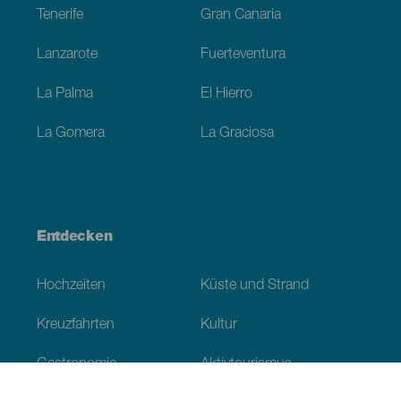
Tenerife
Gran Canaria
Lanzarote
Fuerteventura
La Palma
El Hierro
La Gomera
La Graciosa
Entdecken
Hochzeiten
Küste und Strand
Kreuzfahrten
Kultur
Gastronomie
Aktivtourismus