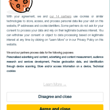
With your agreement, we and
our 14 partners
use cookies or similar
technologies to store, access, and process personal data like your visit on this
website, IP addresses and cookie identifiers. Some partners do not ask for your
consent to process your data and rely on their legitimate business interest. You
GRAN CANARIA
can withdraw your consent or object to data processing based on legitimate
Festlichkeiten der
interest at any time by clicking on “Learn More” or in our Privacy Policy on this
Jungfrau von El Socorro
website.
We and our partners process data for the following purposes:
Imagen
Personalised advertising and content, advertising and content measurement, audience
Listado
research and services development
, Precise geolocation data, and identification
through device scanning
, Store and/or access information on a device
, Technical
cookies
Learn More →
Disagree and close
Agree and close