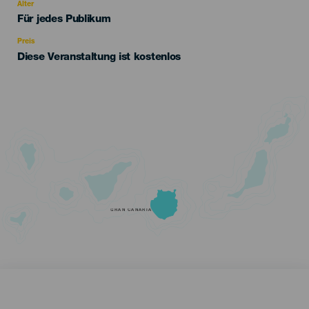
evento
Alter
Edad
Für jedes Publikum
Recomendada
Preis
Diese Veranstaltung ist kostenlos
GRAN CANARIA