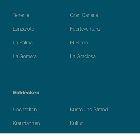
Footer
Tenerife
Gran Canaria
Lanzarote
Fuerteventura
La Palma
El Hierro
La Gomera
La Graciosa
Entdecken
Hochzeiten
Küste und Strand
Kreuzfahrten
Kultur
Gastronomie
Aktivtourismus