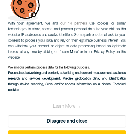
With your agreement, we and
our 14 partners
use cookies or similar
technologies to store, access, and process personal data like your visit on this
website, IP addresses and cookie identifiers. Some partners do not ask for your
consent to process your data and rely on their legitimate business interest. You
can withdraw your consent or object to data processing based on legitimate
GRAN CANARIA
interest at any time by clicking on “Learn More” or in our Privacy Policy on this
Feste von Las Marías
website.
We and our partners process data for the following purposes:
Imagen
Personalised advertising and content, advertising and content measurement, audience
Listado
research and services development
, Precise geolocation data, and identification
through device scanning
, Store and/or access information on a device
, Technical
cookies
Learn More →
Disagree and close