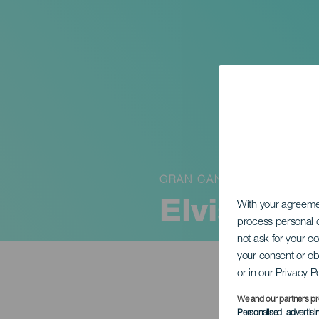
GRAN CANARIA
Elvis Cre
With your agreem
process personal d
not ask for your c
your consent or ob
or in our Privacy P
We and our partners pr
Personalised advertis