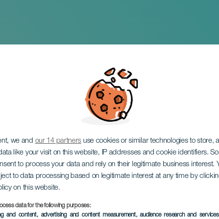
spo im Konzert
ent, we and
our 14 partners
use cookies or similar technologies to store,
ata like your visit on this website, IP addresses and cookie identifiers. 
onsent to process your data and rely on their legitimate business interest
ject to data processing based on legitimate interest at any time by click
olicy on this website.
ocess data for the following purposes:
VERGANGENE VERANSTAL
ing and content, advertising and content measurement, audience research and service