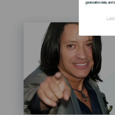
geolocation data, and i
Lear
Imagen
Listado