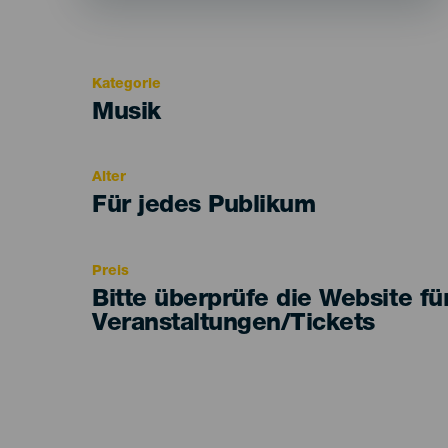
Kategorie
Categoría
Musik
del
evento
Alter
Edad
Für jedes Publikum
Recomendada
Preis
Bitte überprüfe die Website fü
Veranstaltungen/Tickets