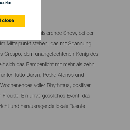
l cookies
 close
ium bietet eine pulsierende Show, bei der
 im Mittelpunkt stehen: das mit Spannung
lvis Crespo, dem unangefochtenen König des
ilt sich das Rampenlicht mit mehr als zehn
runter Tutto Durán, Pedro Afonso und
Wochenendes voller Rhythmus, positiver
 Freude. Ein unvergessliches Event, das
richt und herausragende lokale Talente