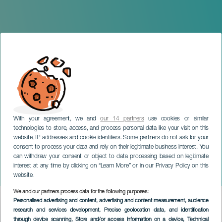
With your agreement, we and
our 14 partners
use cookies or similar
technologies to store, access, and process personal data like your visit on this
website, IP addresses and cookie identifiers. Some partners do not ask for your
consent to process your data and rely on their legitimate business interest. You
can withdraw your consent or object to data processing based on legitimate
GRAN CANARIA
interest at any time by clicking on “Learn More” or in our Privacy Policy on this
El Pau
website.
We and our partners process data for the following purposes:
Imagen
Personalised advertising and content, advertising and content measurement, audience
Listado
research and services development
, Precise geolocation data, and identification
through device scanning
, Store and/or access information on a device
, Technical