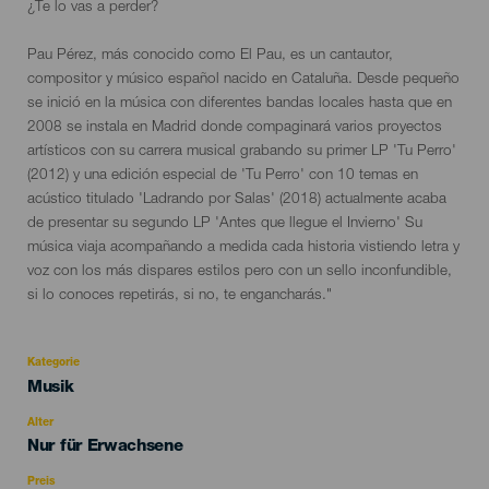
¿Te lo vas a perder?
Pau Pérez, más conocido como El Pau, es un cantautor,
compositor y músico español nacido en Cataluña. Desde pequeño
se inició en la música con diferentes bandas locales hasta que en
2008 se instala en Madrid donde compaginará varios proyectos
artísticos con su carrera musical grabando su primer LP 'Tu Perro'
(2012) y una edición especial de 'Tu Perro' con 10 temas en
acústico titulado 'Ladrando por Salas' (2018) actualmente acaba
de presentar su segundo LP 'Antes que llegue el Invierno' Su
música viaja acompañando a medida cada historia vistiendo letra y
voz con los más dispares estilos pero con un sello inconfundible,
si lo conoces repetirás, si no, te engancharás."
Kategorie
Categoría
Musik
del
evento
Alter
Edad
Nur für Erwachsene
Recomendada
Preis