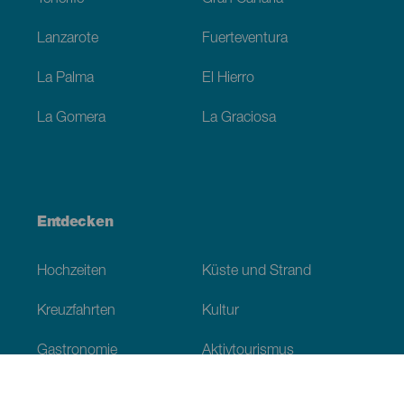
Lanzarote
Fuerteventura
La Palma
El Hierro
La Gomera
La Graciosa
Entdecken
Hochzeiten
Küste und Strand
Kreuzfahrten
Kultur
Gastronomie
Aktivtourismus
Alle Artikel