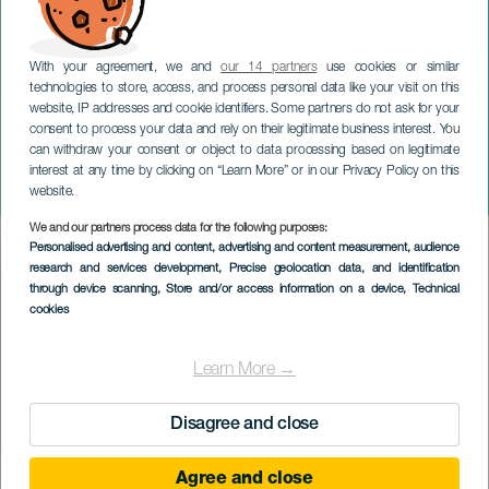
With your agreement, we and
our 14 partners
use cookies or similar
technologies to store, access, and process personal data like your visit on this
website, IP addresses and cookie identifiers. Some partners do not ask for your
consent to process your data and rely on their legitimate business interest. You
GRAN CANARIA
can withdraw your consent or object to data processing based on legitimate
Die Paperos-
interest at any time by clicking on “Learn More” or in our Privacy Policy on this
Feierlichkeiten
website.
We and our partners process data for the following purposes:
Imagen
Personalised advertising and content, advertising and content measurement, audience
Listado
research and services development
, Precise geolocation data, and identification
through device scanning
, Store and/or access information on a device
, Technical
cookies
Learn More →
Disagree and close
Agree and close