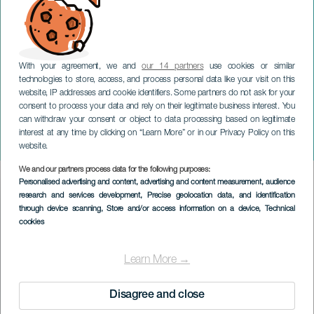
With your agreement, we and
our 14 partners
use cookies or similar
technologies to store, access, and process personal data like your visit on this
website, IP addresses and cookie identifiers. Some partners do not ask for your
consent to process your data and rely on their legitimate business interest. You
GRAN CANARIA
can withdraw your consent or object to data processing based on legitimate
Die Beerdigung des
interest at any time by clicking on “Learn More” or in our Privacy Policy on this
Besugo
website.
We and our partners process data for the following purposes:
Imagen
Personalised advertising and content, advertising and content measurement, audience
Listado
research and services development
, Precise geolocation data, and identification
through device scanning
, Store and/or access information on a device
, Technical
cookies
Learn More →
Disagree and close