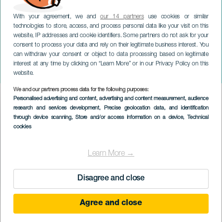
With your agreement, we and
our 14 partners
use cookies or similar
technologies to store, access, and process personal data like your visit on this
website, IP addresses and cookie identifiers. Some partners do not ask for your
consent to process your data and rely on their legitimate business interest. You
GRAN CANARIA
can withdraw your consent or object to data processing based on legitimate
De La Rose en Salvaje
interest at any time by clicking on “Learn More” or in our Privacy Policy on this
Fest
website.
We and our partners process data for the following purposes:
Imagen
Personalised advertising and content, advertising and content measurement, audience
Listado
research and services development
, Precise geolocation data, and identification
through device scanning
, Store and/or access information on a device
, Technical
cookies
Learn More →
Disagree and close
Agree and close
VERGANGENE VERANSTALTUNG