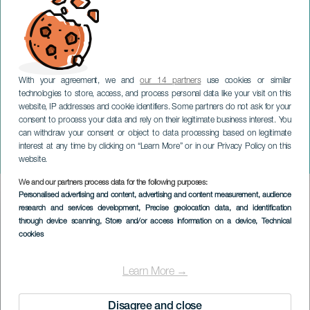
With your agreement, we and
our 14 partners
use cookies or similar
technologies to store, access, and process personal data like your visit on this
website, IP addresses and cookie identifiers. Some partners do not ask for your
consent to process your data and rely on their legitimate business interest. You
GRAN CANARIA
can withdraw your consent or object to data processing based on legitimate
Das große Muhen der
interest at any time by clicking on “Learn More” or in our Privacy Policy on this
Gáldar-Parade
website.
We and our partners process data for the following purposes:
Imagen
Personalised advertising and content, advertising and content measurement, audience
Listado
research and services development
, Precise geolocation data, and identification
through device scanning
, Store and/or access information on a device
, Technical
cookies
Learn More →
Disagree and close