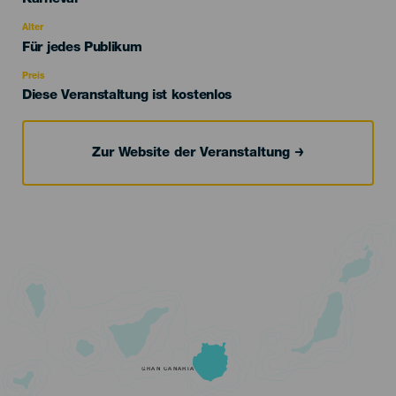
del
evento
Alter
Edad
Für jedes Publikum
Recomendada
Preis
Diese Veranstaltung ist kostenlos
Zur Website der Veranstaltung
GRAN CANARIA