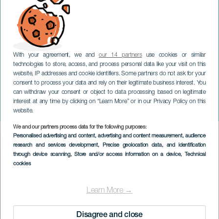
With your agreement, we and
our 14 partners
use cookies or similar
technologies to store, access, and process personal data like your visit on this
GRAN CANARIA
website, IP addresses and cookie identifiers. Some partners do not ask for your
consent to process your data and rely on their legitimate business interest. You
Das Griechisch, das wir
can withdraw your consent or object to data processing based on legitimate
verwenden, ohne es zu
interest at any time by clicking on “Learn More” or in our Privacy Policy on this
wissen
website.
We and our partners process data for the following purposes:
Imagen
Personalised advertising and content, advertising and content measurement, audience
Listado
research and services development
, Precise geolocation data, and identification
through device scanning
, Store and/or access information on a device
, Technical
cookies
Learn More →
Disagree and close