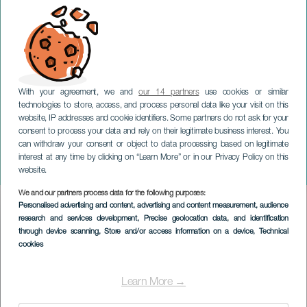
With your agreement, we and
our 14 partners
use cookies or similar
technologies to store, access, and process personal data like your visit on this
website, IP addresses and cookie identifiers. Some partners do not ask for your
consent to process your data and rely on their legitimate business interest. You
can withdraw your consent or object to data processing based on legitimate
GRAN CANARIA
interest at any time by clicking on “Learn More” or in our Privacy Policy on this
Dani Rovira: Es lohnt sich
website.
We and our partners process data for the following purposes:
Imagen
Personalised advertising and content, advertising and content measurement, audience
Listado
research and services development
, Precise geolocation data, and identification
through device scanning
, Store and/or access information on a device
, Technical
cookies
Learn More →