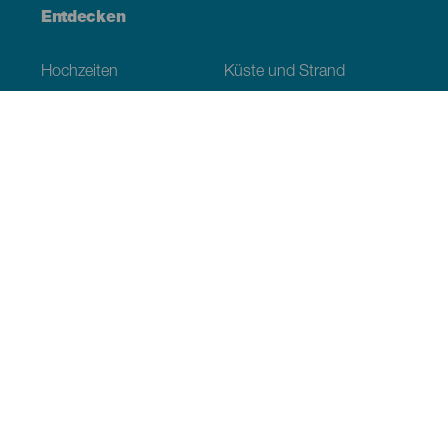
Entdecken
Hochzeiten
Küste und Strand
Kreuzfahrten
Kultur
Gastronomie
Aktivtourismus
Alle Artikel
Praktische Informationen
Veranstaltungskalender
Klima
Anreise
Wo sollen wir essen