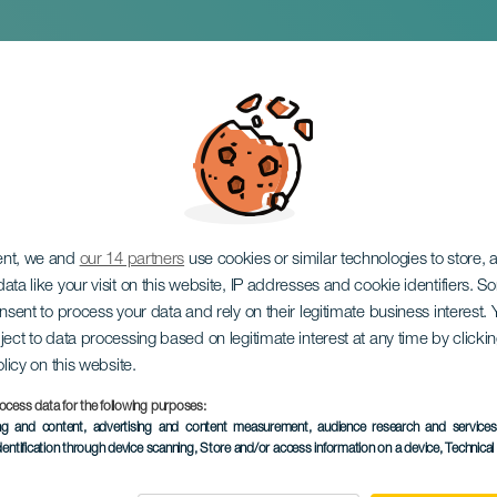
ns: Endlich bin ich 
ent, we and
our 14 partners
use cookies or similar technologies to store,
ata like your visit on this website, IP addresses and cookie identifiers. 
onsent to process your data and rely on their legitimate business interest
ject to data processing based on legitimate interest at any time by click
olicy on this website.
ocess data for the following purposes:
VERGANGENE VERANSTAL
ing and content, advertising and content measurement, audience research and service
dentification through device scanning
, Store and/or access information on a device
, Technica
12 March 2026