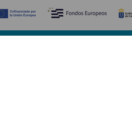
Entdecken
P
Hochzeiten
Küste und Strand
Ve
Kreuzfahrten
Kultur
An
Gastronomie
Aktivtourismus
Un
Alle Artikel