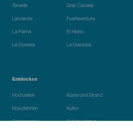
Tenerife
Gran Canaria
Lanzarote
Fuerteventura
La Palma
El Hierro
La Gomera
La Graciosa
Entdecken
Hochzeiten
Küste und Strand
Kreuzfahrten
Kultur
Gastronomie
Aktivtourismus