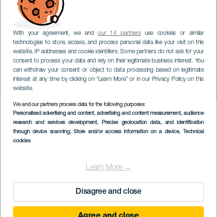
With your agreement, we and
our 14 partners
use cookies or similar
technologies to store, access, and process personal data like your visit on this
website, IP addresses and cookie identifiers. Some partners do not ask for your
consent to process your data and rely on their legitimate business interest. You
GRAN CANARIA
can withdraw your consent or object to data processing based on legitimate
Camille Thurman & The
interest at any time by clicking on “Learn More” or in our Privacy Policy on this
Darrell Green Quartet
website.
We and our partners process data for the following purposes:
Imagen
Personalised advertising and content, advertising and content measurement, audience
Listado
research and services development
, Precise geolocation data, and identification
through device scanning
, Store and/or access information on a device
, Technical
cookies
Learn More →
Disagree and close
Agree and close