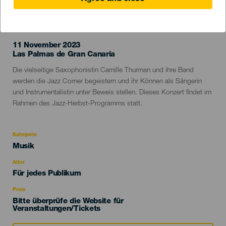
VERGANGENE VERANSTALTUNG
11 November 2023
Localidad
Las Palmas de Gran Canaria
Descripción
Die vielseitige Saxophonistin Camille Thurman und ihre Band
del
werden die Jazz Corner begeistern und ihr Können als Sängerin
evento
und Instrumentalistin unter Beweis stellen. Dieses Konzert findet im
Rahmen des Jazz-Herbst-Programms statt.
Kategorie
Categoría
Musik
del
evento
Alter
Edad
Für jedes Publikum
Recomendada
Preis
Bitte überprüfe die Website für
Veranstaltungen/Tickets