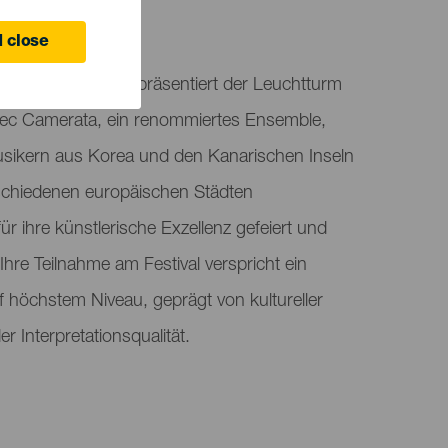
 close
ivalprogramms präsentiert der Leuchtturm
c Camerata, ein renommiertes Ensemble,
sikern aus Korea und den Kanarischen Inseln
erschiedenen europäischen Städten
ür ihre künstlerische Exzellenz gefeiert und
hre Teilnahme am Festival verspricht ein
f höchstem Niveau, geprägt von kultureller
 Interpretationsqualität.