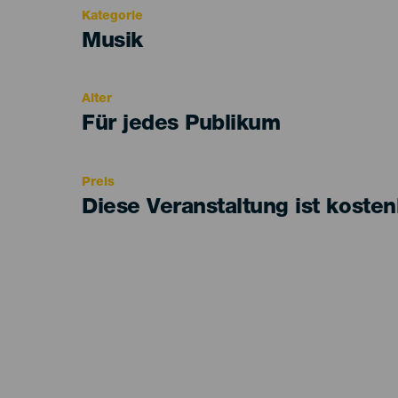
Kategorie
Categoría
Musik
del
evento
Alter
Edad
Für jedes Publikum
Recomendada
Preis
Diese Veranstaltung ist kosten