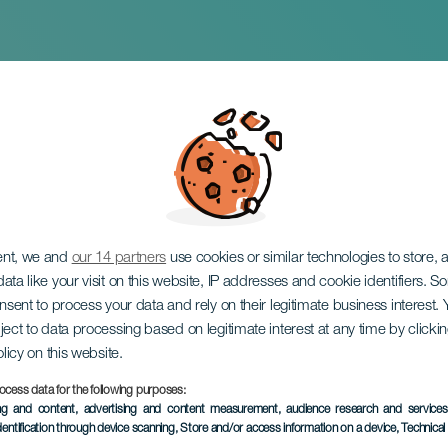
 Magec im Konzert
ent, we and
our 14 partners
use cookies or similar technologies to store,
ata like your visit on this website, IP addresses and cookie identifiers. 
onsent to process your data and rely on their legitimate business interest
ject to data processing based on legitimate interest at any time by click
olicy on this website.
ocess data for the following purposes:
VERGANGENE VERANSTAL
ing and content, advertising and content measurement, audience research and service
dentification through device scanning
, Store and/or access information on a device
, Technica