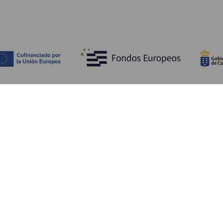
Entdecken
P
Hochzeiten
Küste und Strand
Ve
Kreuzfahrten
Kultur
An
Gastronomie
Aktivtourismus
Un