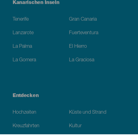
Menú
Kanarischen Inseln
Footer
Tenerife
Gran Canaria
Lanzarote
Fuerteventura
La Palma
El Hierro
La Gomera
La Graciosa
Entdecken
Hochzeiten
Küste und Strand
Kreuzfahrten
Kultur