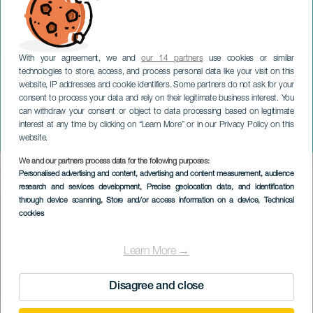
With your agreement, we and
our 14 partners
use cookies or similar
technologies to store, access, and process personal data like your visit on this
website, IP addresses and cookie identifiers. Some partners do not ask for your
consent to process your data and rely on their legitimate business interest. You
GRAN CANARIA
can withdraw your consent or object to data processing based on legitimate
Biosansebastiando
interest at any time by clicking on “Learn More” or in our Privacy Policy on this
Festival
website.
We and our partners process data for the following purposes:
Imagen
Personalised advertising and content, advertising and content measurement, audience
Listado
research and services development
, Precise geolocation data, and identification
through device scanning
, Store and/or access information on a device
, Technical
cookies
Learn More →
Disagree and close