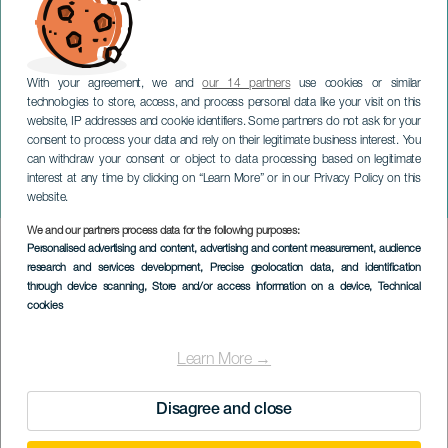
With your agreement, we and
our 14 partners
use cookies or similar
technologies to store, access, and process personal data like your visit on this
website, IP addresses and cookie identifiers. Some partners do not ask for your
consent to process your data and rely on their legitimate business interest. You
can withdraw your consent or object to data processing based on legitimate
GRAN CANARIA
interest at any time by clicking on “Learn More” or in our Privacy Policy on this
Belingo-Markt in Artenara
website.
We and our partners process data for the following purposes:
Imagen
Personalised advertising and content, advertising and content measurement, audience
Listado
research and services development
, Precise geolocation data, and identification
through device scanning
, Store and/or access information on a device
, Technical
cookies
Learn More →
Disagree and close