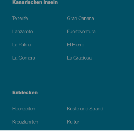
Menú
Kanarischen Inseln
Footer
Tenerife
Gran Canaria
Lanzarote
Fuerteventura
La Palma
El Hierro
La Gomera
La Graciosa
Entdecken
Hochzeiten
Küste und Strand
Kreuzfahrten
Kultur