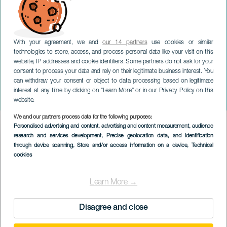
With your agreement, we and
our 14 partners
use cookies or similar
technologies to store, access, and process personal data like your visit on this
website, IP addresses and cookie identifiers. Some partners do not ask for your
consent to process your data and rely on their legitimate business interest. You
can withdraw your consent or object to data processing based on legitimate
GRAN CANARIA
interest at any time by clicking on “Learn More” or in our Privacy Policy on this
Baskenmütze im Konzert
website.
We and our partners process data for the following purposes:
Imagen
Personalised advertising and content, advertising and content measurement, audience
Listado
research and services development
, Precise geolocation data, and identification
through device scanning
, Store and/or access information on a device
, Technical
cookies
Learn More →
Disagree and close