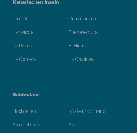
Menú
Kanarischen Inseln
Footer
Tenerife
Gran Canaria
Lanzarote
Fuerteventura
La Palma
El Hierro
La Gomera
La Graciosa
Entdecken
Hochzeiten
Küste und Strand
Kreuzfahrten
Kultur