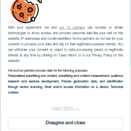
With your agreement, we and
our 14 partners
use cookies or similar
technologies to store, access, and process personal data like your visit on this
website, IP addresses and cookie identifiers. Some partners do not ask for your
consent to process your data and rely on their legitimate business interest. You
GRAN CANARIA
can withdraw your consent or object to data processing based on legitimate
Ausstellung: Teror
interest at any time by clicking on “Learn More” or in our Privacy Policy on this
sammelt
website.
We and our partners process data for the following purposes:
Imagen
Personalised advertising and content, advertising and content measurement, audience
Listado
research and services development
, Precise geolocation data, and identification
through device scanning
, Store and/or access information on a device
, Technical
cookies
Learn More →
Disagree and close