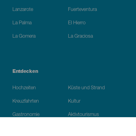
Lanzarote
Fuerteventura
La Palma
El Hierro
La Gomera
La Graciosa
Entdecken
Hochzeiten
Küste und Strand
Kreuzfahrten
Kultur
Gastronomie
Aktivtourismus
Alle Artikel