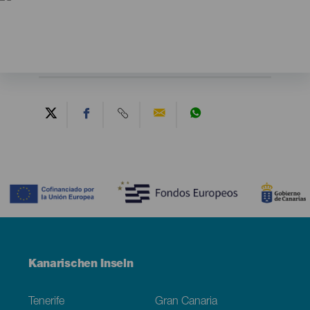
Contenido
Menú
Kanarischen Inseln
Footer
Tenerife
Gran Canaria