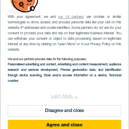
With your agreement, we and
our 14 partners
use cookies or similar
technologies to store, access, and process personal data like your visit on this
website, IP addresses and cookie identifiers. Some partners do not ask for your
consent to process your data and rely on their legitimate business interest. You
GRAN CANARIA
can withdraw your consent or object to data processing based on legitimate
Außerhalb von La L im
interest at any time by clicking on “Learn More” or in our Privacy Policy on this
Konzert
website.
We and our partners process data for the following purposes:
Imagen
Personalised advertising and content, advertising and content measurement, audience
Listado
research and services development
, Precise geolocation data, and identification
through device scanning
, Store and/or access information on a device
, Technical
cookies
Learn More →
Disagree and close
Agree and close