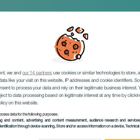
l Valle im Konzert
ent, we and
our 14 partners
use cookies or similar technologies to store,
ata like your visit on this website, IP addresses and cookie identifiers. 
onsent to process your data and rely on their legitimate business interest
ject to data processing based on legitimate interest at any time by click
olicy on this website.
ocess data for the following purposes:
VERGANGENE VERANSTAL
ing and content, advertising and content measurement, audience research and service
dentification through device scanning
, Store and/or access information on a device
, Technica
23 October 2025