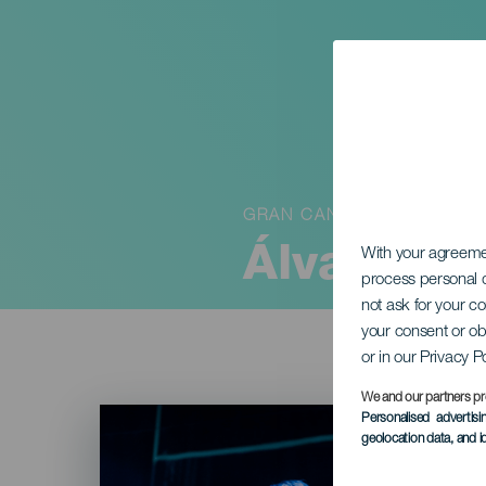
GRAN CANARIA
Álvaro de
With your agreem
process personal d
not ask for your c
your consent or ob
or in our Privacy P
We and our partners pr
Imagen
Personalised advertis
Listado
geolocation data, and i