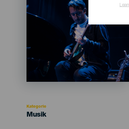
Lear
Kategorie
Categoría
Musik
del
evento