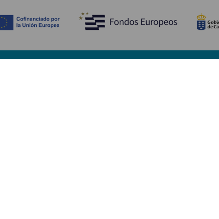
Entdecken
P
Hochzeiten
Küste und Strand
Ve
Kreuzfahrten
Kultur
An
Gastronomie
Aktivtourismus
Un
Alle Artikel