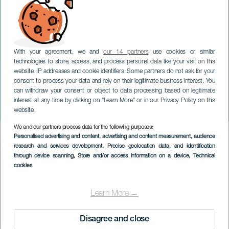
With your agreement, we and
our 14 partners
use cookies or similar
technologies to store, access, and process personal data like your visit on this
website, IP addresses and cookie identifiers. Some partners do not ask for your
consent to process your data and rely on their legitimate business interest. You
GRAN CANARIA
can withdraw your consent or object to data processing based on legitimate
Alex Fernández im
interest at any time by clicking on “Learn More” or in our Privacy Policy on this
Konzert
website.
We and our partners process data for the following purposes:
Imagen
Personalised advertising and content, advertising and content measurement, audience
Listado
research and services development
, Precise geolocation data, and identification
through device scanning
, Store and/or access information on a device
, Technical
cookies
Learn More →
Disagree and close