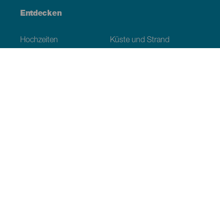
Entdecken
Hochzeiten
Küste und Strand
Kreuzfahrten
Kultur
Gastronomie
Aktivtourismus
Alle Artikel
Praktische Informationen
Veranstaltungskalender
Klima
Anreise
Wo sollen wir essen