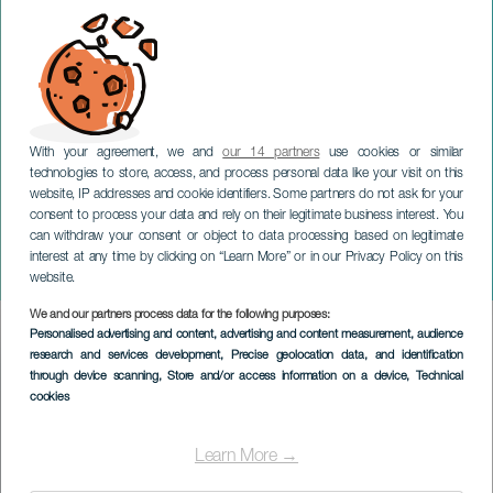
With your agreement, we and
our 14 partners
use cookies or similar
technologies to store, access, and process personal data like your visit on this
website, IP addresses and cookie identifiers. Some partners do not ask for your
consent to process your data and rely on their legitimate business interest. You
GRAN CANARIA
can withdraw your consent or object to data processing based on legitimate
100. Geburtstag von
interest at any time by clicking on “Learn More” or in our Privacy Policy on this
Alonso Quesada
website.
We and our partners process data for the following purposes:
Imagen
Personalised advertising and content, advertising and content measurement, audience
Listado
research and services development
, Precise geolocation data, and identification
through device scanning
, Store and/or access information on a device
, Technical
cookies
Learn More →