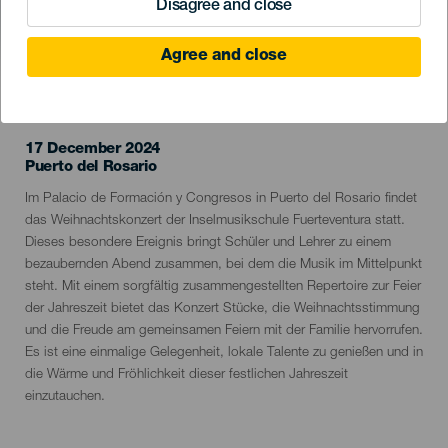
Disagree and close
Agree and close
VERGANGENE VERANSTALTUNG
17 December 2024
Localidad
Puerto del Rosario
Descripción
Im Palacio de Formación y Congresos in Puerto del Rosario findet
del
das Weihnachtskonzert der Inselmusikschule Fuerteventura statt.
evento
Dieses besondere Ereignis bringt Schüler und Lehrer zu einem
bezaubernden Abend zusammen, bei dem die Musik im Mittelpunkt
steht. Mit einem sorgfältig zusammengestellten Repertoire zur Feier
der Jahreszeit bietet das Konzert Stücke, die Weihnachtsstimmung
und die Freude am gemeinsamen Feiern mit der Familie hervorrufen.
Es ist eine einmalige Gelegenheit, lokale Talente zu genießen und in
die Wärme und Fröhlichkeit dieser festlichen Jahreszeit
einzutauchen.