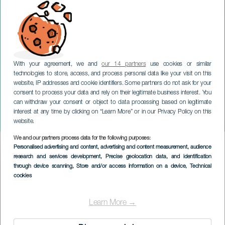
With your agreement, we and
our 14 partners
use cookies or similar
technologies to store, access, and process personal data like your visit on this
website, IP addresses and cookie identifiers. Some partners do not ask for your
consent to process your data and rely on their legitimate business interest. You
FUERTEVENTURA
can withdraw your consent or object to data processing based on legitimate
Weihnachtskonzert der
interest at any time by clicking on “Learn More” or in our Privacy Policy on this
Insular School of Music
website.
We and our partners process data for the following purposes:
Imagen
Personalised advertising and content, advertising and content measurement, audience
Listado
research and services development
, Precise geolocation data, and identification
through device scanning
, Store and/or access information on a device
, Technical
cookies
Learn More →