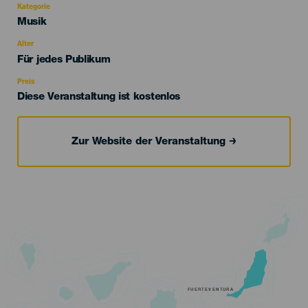
Kategorie
Categoría
Musik
del
evento
Alter
Edad
Für jedes Publikum
Recomendada
Preis
Diese Veranstaltung ist kostenlos
Zur Website der Veranstaltung
FUERTEVENTURA