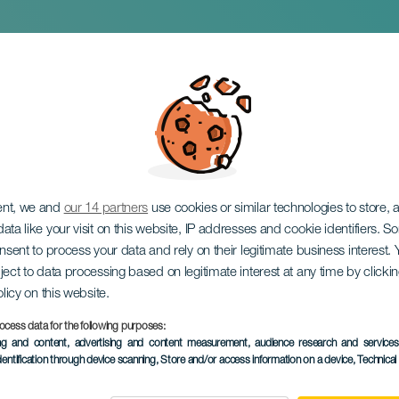
es Kanarischen
chesters
ent, we and
our 14 partners
use cookies or similar technologies to store,
ata like your visit on this website, IP addresses and cookie identifiers. 
onsent to process your data and rely on their legitimate business interest
ject to data processing based on legitimate interest at any time by click
olicy on this website.
ocess data for the following purposes:
VERGANGENE VERANSTAL
ing and content, advertising and content measurement, audience research and service
dentification through device scanning
, Store and/or access information on a device
, Technica
11 April 2023