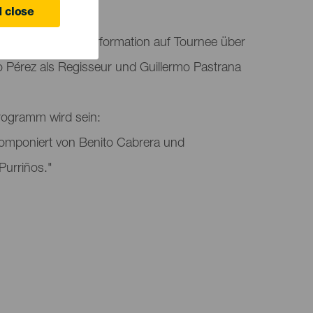
 close
 mit einer Kammerformation auf Tournee über
blo Pérez als Regisseur und Guillermo Pastrana
Programm wird sein:
komponiert von Benito Cabrera und
Purriños."