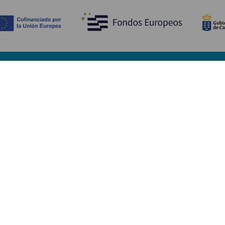
Entdecken
P
Hochzeiten
Küste und Strand
Ve
Kreuzfahrten
Kultur
An
Gastronomie
Aktivtourismus
Un
Alle Artikel