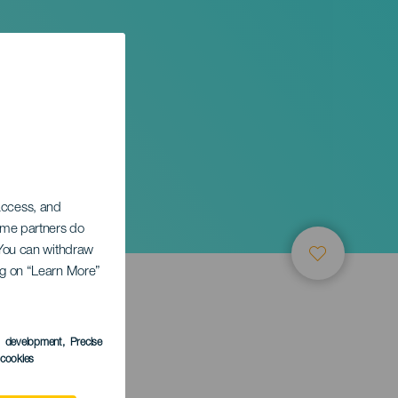
 access, and
Some partners do
. You can withdraw
ing on “Learn More”
TUNG
s development
, Precise
l cookies