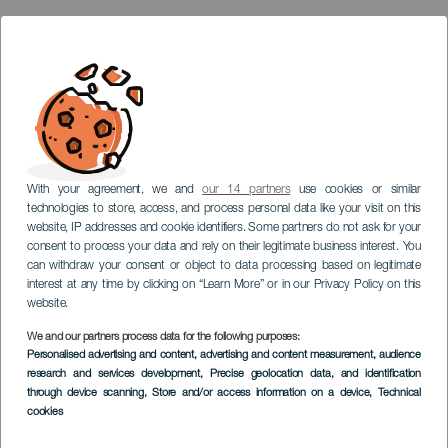
With your agreement, we and
our 14 partners
use cookies or similar
technologies to store, access, and process personal data like your visit on this
website, IP addresses and cookie identifiers. Some partners do not ask for your
consent to process your data and rely on their legitimate business interest. You
can withdraw your consent or object to data processing based on legitimate
interest at any time by clicking on “Learn More” or in our Privacy Policy on this
website.
We and our partners process data for the following purposes:
Personalised advertising and content, advertising and content measurement, audience
research and services development
, Precise geolocation data, and identification
through device scanning
, Store and/or access information on a device
, Technical
cookies