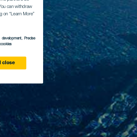
. You can withdraw
ing on “Learn More”
s development
, Precise
l cookies
 close