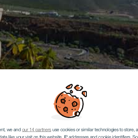
ent, we and
our 14 partners
use cookies or similar technologies to store,
ata like your visit on this website, IP addresses and cookie identifiers. 