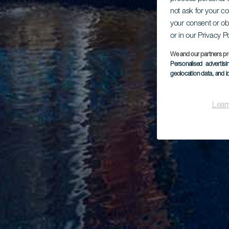
not ask for your c
your consent or ob
or in our Privacy P
We and our partners pr
Personalised advertis
geolocation data, and i
Lear