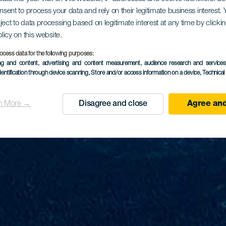
onsent to process your data and rely on their legitimate business interest
ject to data processing based on legitimate interest at any time by click
olicy on this website.
ocess data for the following purposes:
ing and content, advertising and content measurement, audience research and service
dentification through device scanning
, Store and/or access information on a device
, Technica
n More →
Disagree and close
Agree and