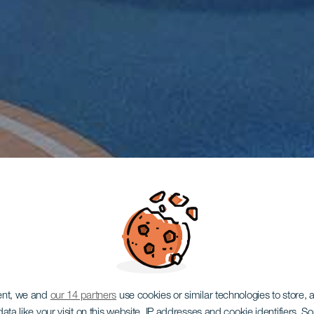
ent, we and
our 14 partners
use cookies or similar technologies to store,
ata like your visit on this website, IP addresses and cookie identifiers. 