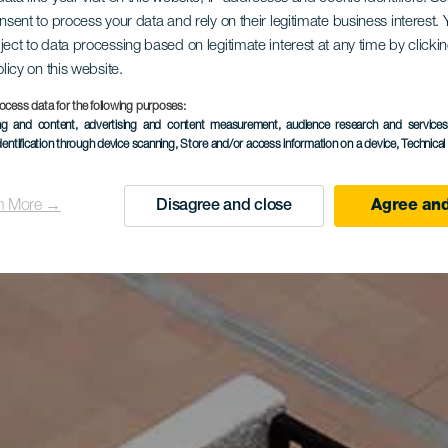
onsent to process your data and rely on their legitimate business interest
ject to data processing based on legitimate interest at any time by click
olicy on this website.
ocess data for the following purposes:
ing and content, advertising and content measurement, audience research and service
dentification through device scanning
, Store and/or access information on a device
, Technica
n More →
Disagree and close
Agree and