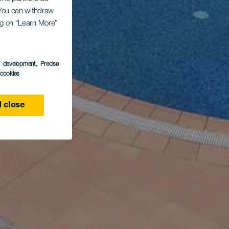
. You can withdraw
ing on “Learn More”
s development
, Precise
l cookies
 close