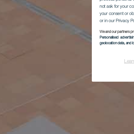
not ask for your c
your consent or ob
or in our Privacy P
We and our partners pr
Personalised advertis
geolocation data, and i
Lear