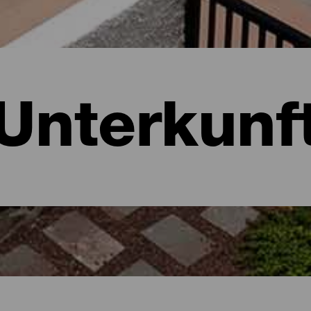
Unterkunf
ria