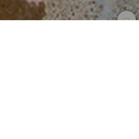
Unterkünfte
>
Tenerife
>
Ländliches hotel
Rustikales Haus in der Altstadt von Granadilla de
Abona
Die Glocken der sich direkt hinter dem Haus befindenden
Kirche von Granadilla geben den Rhythmus im Landhotel
Senderos de Abona an, einem kleinen knallgelben Hotel
mit Geranien in den Fenstern, das sich stolz mitten in der
Altstadt dieses Orts im Süden von Teneriffa erhebt. Die
sowohl traditionelle als auch herrschaftliche Unterkunft
verfügt über zahlreiche versteckte Winkel auf der Terrasse
und im Innenhof, in denen Sie ungestört die Sonne
genießen können. Stress und Hektik sind hier fehl am Platz.