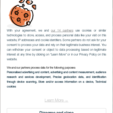
With your agreement, we and
our 14 partners
use cookies or similar
technologies to store, access, and process personal data like your visit on this
website, IP addresses and cookie identifiers. Some partners do not ask for your
consent to process your data and rely on their legitimate business interest. You
can withdraw your consent or object to data processing based on legitimate
interest at any time by clicking on “Learn More” or in our Privacy Policy on this
website.
We and our partners process data for the following purposes:
TENERIFE
Personalised advertising and content, advertising and content measurement, audience
Landhotel Senderos
research and services development
, Precise geolocation data, and identification
through device scanning
, Store and/or access information on a device
, Technical
de Abona
cookies
Learn More →