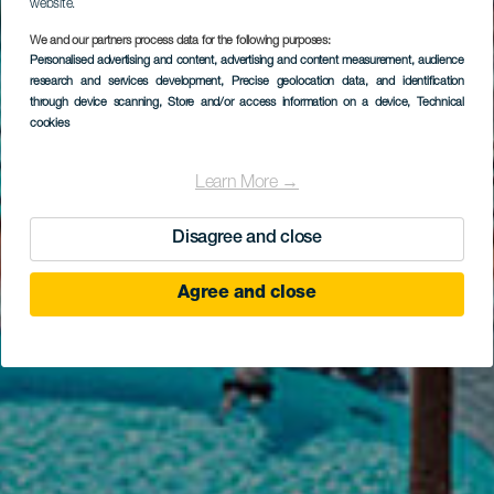
website.
We and our partners process data for the following purposes:
Personalised advertising and content, advertising and content measurement, audience
Princesa Yaiza Suite
research and services development
, Precise geolocation data, and identification
Hotel Resort
through device scanning
, Store and/or access information on a device
, Technical
cookies
Learn More →
Disagree and close
Agree and close