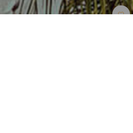
Unterkünfte
>
Lanzarote
>
Luxushotel
Komfort und Erholung in diesem Hotel in Playa
Blanca
Wer sich entscheidet, einige Tage im Hotel Princesa Yaiza
im Süden von Lanzarote zu verbringen, kehrt in der Regel
so begeistert zurück, dass er/sie oft wiederkommt. Und der
Grund ist ganz einfach: Dieses Luxusresort mit fünf Sternen
übt eine unwiderstehliche Anziehungskraft aus. Seine Welt
strahlt die Frische einer großen Kolonialstadt aus, mit
niedrigen Gebäuden, die von runden Kuppeln gekrönt sind.
Alles sehr weiß und festlich, aber mit Charakter.
Dazwischen liegen sechs riesige Pools zwischen perfekten