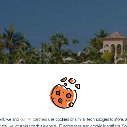
ent, we and
our 14 partners
use cookies or similar technologies to store,
ata like your visit on this website, IP addresses and cookie identifiers. 