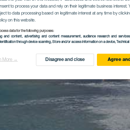
onsent to process your data and rely on their legitimate business interest
ject to data processing based on legitimate interest at any time by click
olicy on this website.
ocess data for the following purposes:
ing and content, advertising and content measurement, audience research and service
dentification through device scanning
, Store and/or access information on a device
, Technica
n More →
Disagree and close
Agree and