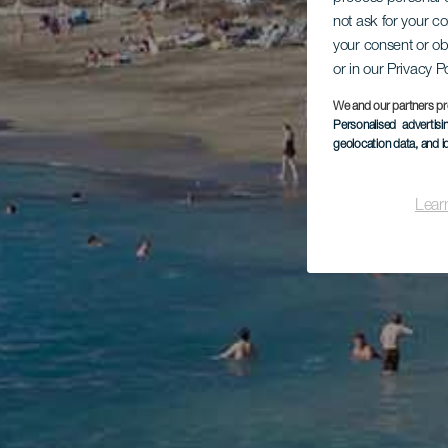
not ask for your c
your consent or ob
or in our Privacy P
We and our partners pr
Personalised advertis
geolocation data, and i
Lear