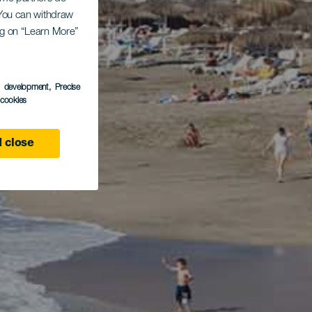
. You can withdraw
ing on “Learn More”
s development
, Precise
l cookies
 close