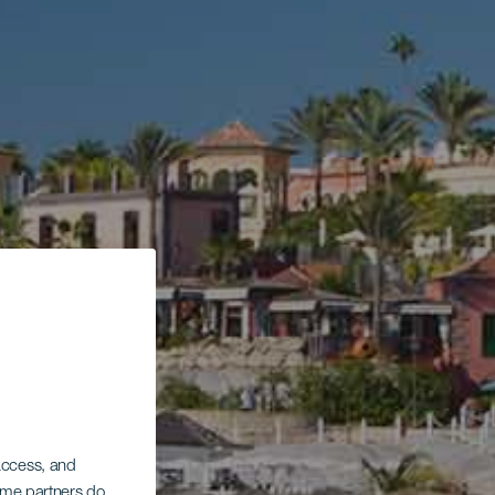
 access, and
Some partners do