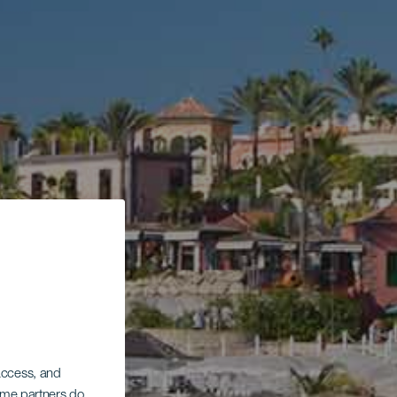
 access, and
Some partners do