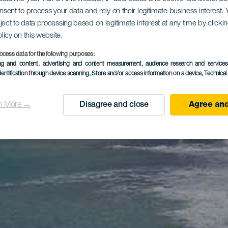
onsent to process your data and rely on their legitimate business interest
ject to data processing based on legitimate interest at any time by click
olicy on this website.
ocess data for the following purposes:
ing and content, advertising and content measurement, audience research and service
dentification through device scanning
, Store and/or access information on a device
, Technica
n More →
Disagree and close
Agree and