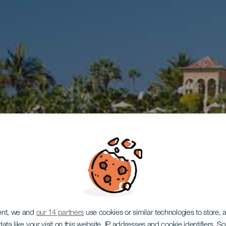
ent, we and
our 14 partners
use cookies or similar technologies to store,
ata like your visit on this website, IP addresses and cookie identifiers. 