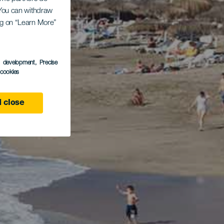
. You can withdraw
ing on “Learn More”
s development
, Precise
l cookies
 close