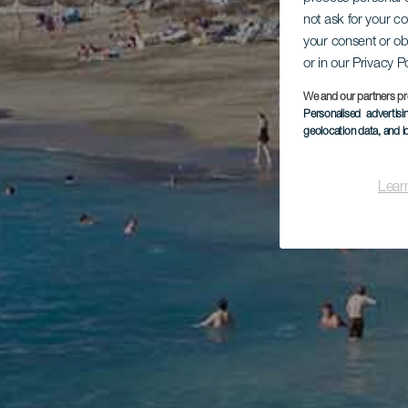
not ask for your c
your consent or ob
or in our Privacy P
We and our partners pr
Personalised advertis
geolocation data, and i
Lear