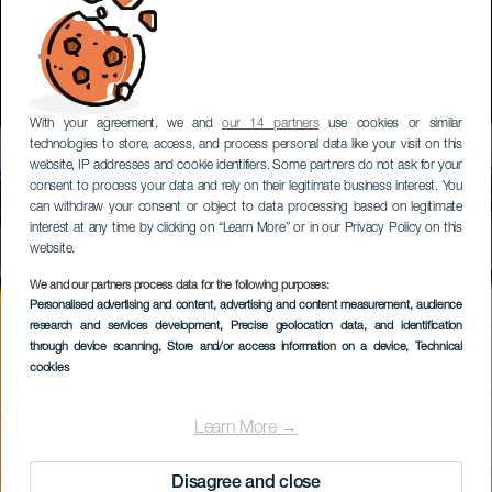
With your agreement, we and
our 14 partners
use cookies or similar
technologies to store, access, and process personal data like your visit on this
website, IP addresses and cookie identifiers. Some partners do not ask for your
consent to process your data and rely on their legitimate business interest. You
can withdraw your consent or object to data processing based on legitimate
interest at any time by clicking on “Learn More” or in our Privacy Policy on this
website.
We and our partners process data for the following purposes:
Personalised advertising and content, advertising and content measurement, audience
research and services development
, Precise geolocation data, and identification
through device scanning
, Store and/or access information on a device
, Technical
cookies
Learn More →
Disagree and close