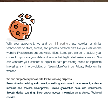
With your agreement, we and
our 14 partners
use cookies or similar
technologies to store, access, and process personal data like your visit on this
website, IP addresses and cookie identifiers. Some partners do not ask for your
consent to process your data and rely on their legitimate business interest. You
can withdraw your consent or object to data processing based on legitimate
interest at any time by clicking on “Learn More” or in our Privacy Policy on this
website.
We and our partners process data for the following purposes:
Personalised advertising and content, advertising and content measurement, audience
research and services development
, Precise geolocation data, and identification
through device scanning
, Store and/or access information on a device
, Technical
cookies