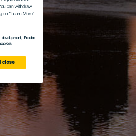
. You can withdraw
ing on “Learn More”
s development
, Precise
l cookies
 close