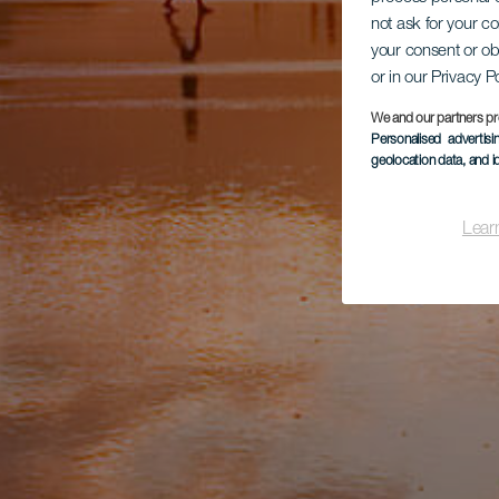
not ask for your c
your consent or ob
or in our Privacy P
We and our partners pr
Personalised advertis
geolocation data, and i
Lear