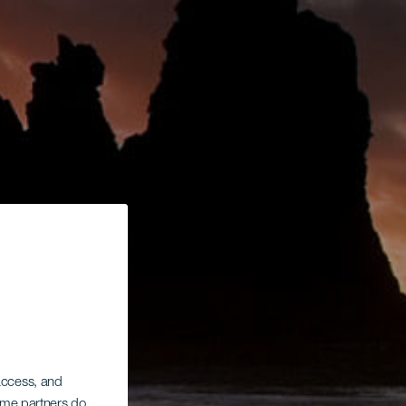
 access, and
Some partners do