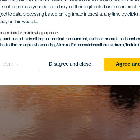
onsent to process your data and rely on their legitimate business interest
ject to data processing based on legitimate interest at any time by click
olicy on this website.
ocess data for the following purposes:
ing and content, advertising and content measurement, audience research and service
dentification through device scanning
, Store and/or access information on a device
, Technica
n More →
Disagree and close
Agree and