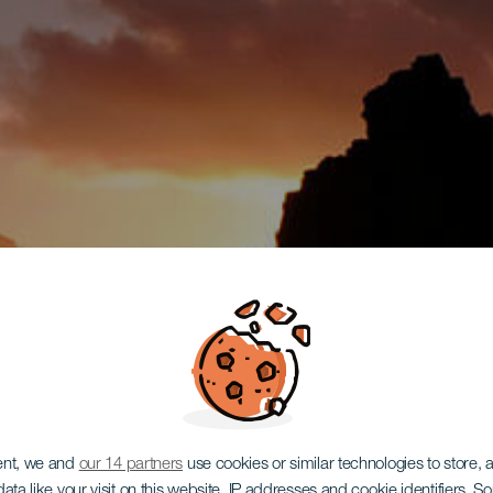
ent, we and
our 14 partners
use cookies or similar technologies to store,
ata like your visit on this website, IP addresses and cookie identifiers. 