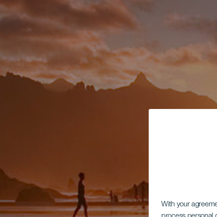
With your agreem
process personal d