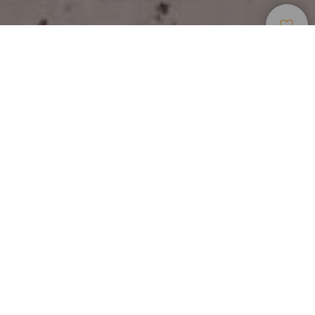
Museen Und
>
La
>
Ethnografie
Touristenzentren
Gomera
Das Interpretationszentrum für Käse und Weidewirtschaft
auf La Gomera ermöglicht einen Einblick in eine der tief
verwurzelten Traditionen der Insel: die Viehzucht und die
handwerkliche Käseherstellung. Anhand von interaktiven
Inhalten und didaktischen Materialien wird die Bedeutung
der Weidewirtschaft für Landschaft, Wirtschaft und Kultur
La Gomeras sowie die traditionellen Techniken der
Landnutzung erläutert. Der Besuch hilft, die historische
Beziehung zwischen Mensch und Natur sowie den Wert
einer Lebensweise zu verstehen, die die ländliche Identität
der Insel geprägt hat.