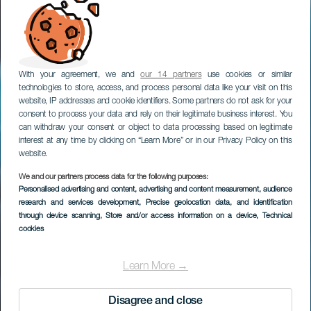
With your agreement, we and
our 14 partners
use cookies or similar
technologies to store, access, and process personal data like your visit on this
website, IP addresses and cookie identifiers. Some partners do not ask for your
consent to process your data and rely on their legitimate business interest. You
can withdraw your consent or object to data processing based on legitimate
interest at any time by clicking on “Learn More” or in our Privacy Policy on this
website.
LA GOMERA
We and our partners process data for the following purposes:
Centro de
Personalised advertising and content, advertising and content measurement, audience
Interpretación del
research and services development
, Precise geolocation data, and identification
through device scanning
, Store and/or access information on a device
, Technical
Queso y el Pastoreo
cookies
de la Gomera
Learn More →
Disagree and close