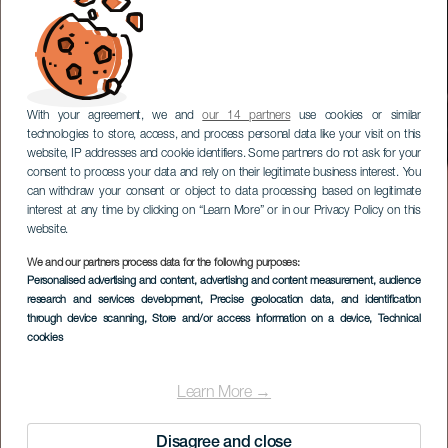
With your agreement, we and
our 14 partners
use cookies or similar
technologies to store, access, and process personal data like your visit on this
website, IP addresses and cookie identifiers. Some partners do not ask for your
consent to process your data and rely on their legitimate business interest. You
can withdraw your consent or object to data processing based on legitimate
interest at any time by clicking on “Learn More” or in our Privacy Policy on this
website.
We and our partners process data for the following purposes:
Personalised advertising and content, advertising and content measurement, audience
LA GOMERA
research and services development
, Precise geolocation data, and identification
Casa de Colón
through device scanning
, Store and/or access information on a device
, Technical
cookies
Learn More →
Disagree and close