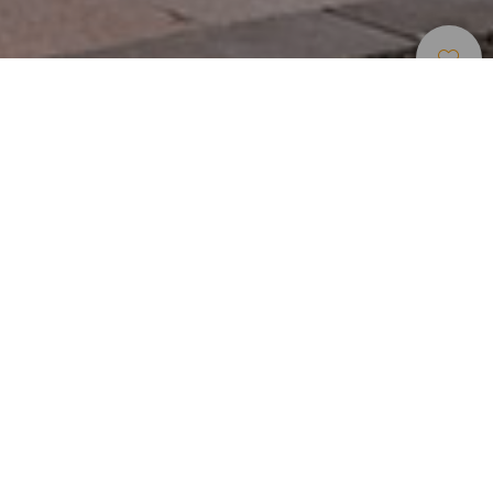
Museen Und
>
La
>
Geschichte
Touristenzentren
Gomera
Ein Gebäude, das Geschichte erzählt
Im Herzen der Inselhauptstadt befindet sich die Casa
Colón, ein eindrucksvolles kanarisches Herrenhaus und
eines der bedeutendsten Gebäude von San Sebastián de
La Gomera. Das im 17. Jahrhundert errichtete Gebäude
beherbergt eine Dauerausstellung zur präkolumbischen
Skulptur. Ein Ort, an dem Besucherinnen und Besucher
jeden Alters mehr über die Kultur der sogenannten
„kolumbianischen“ Insel erfahren können.