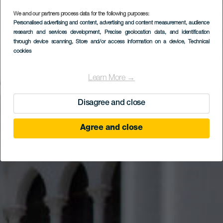
We and our partners process data for the following purposes:
Personalised advertising and content, advertising and content measurement, audience
Historischer Stadtkern
research and services development
, Precise geolocation data, and identification
von Los Silos
through device scanning
, Store and/or access information on a device
, Technical
cookies
Learn More →
Disagree and close
Agree and close