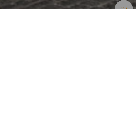
Malerische Orte
>
Tenerife
>
Dorf
Wenn es auf der Insel einen Ort gibt, der einen idealen
Schauplatz für Geschichten und Legenden abgibt, dann ist
es Los Silos. Diese kleine, von Bananenplantagen
umgebene Ortschaft liegt am Fuß des majestätischen
Bergmassivs des Teno an der Atlantischen Küste und ist bis
jetzt vom Massentourismus verschont geblieben. Ein Ort,
der bis heute mit seiner Authentizität besticht und in dem
die alltägliche Realität mit alten und neuen Geschichten
und Legenden verwoben ist. Hier findet jährlich das
berühmte Internationale Festival der Erzählungen Los Silos
statt.