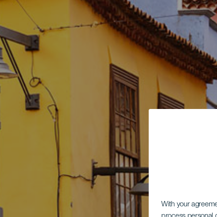
With your agreem
process personal d