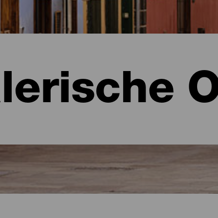
lerische O
e