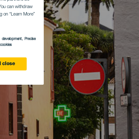
. You can withdraw
ing on “Learn More”
s development
, Precise
l cookies
 close