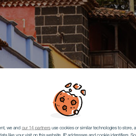
ent, we and
our 14 partners
use cookies or similar technologies to store,
ata like your visit on this website, IP addresses and cookie identifiers. 