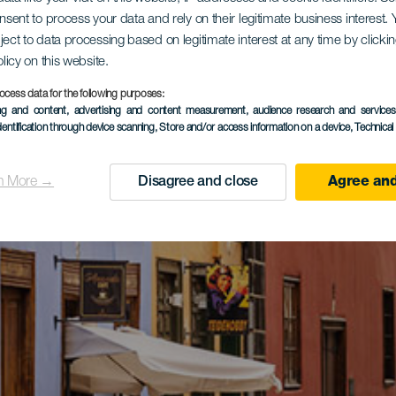
onsent to process your data and rely on their legitimate business interest
ject to data processing based on legitimate interest at any time by click
olicy on this website.
ocess data for the following purposes:
ing and content, advertising and content measurement, audience research and service
dentification through device scanning
, Store and/or access information on a device
, Technica
n More →
Disagree and close
Agree and