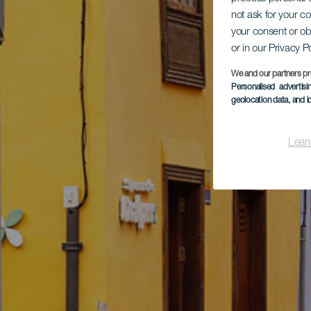
not ask for your c
your consent or ob
or in our Privacy P
We and our partners pr
Personalised advertis
geolocation data, and i
Lear