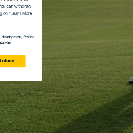
. You can withdraw
ing on “Learn More”
s development
, Precise
l cookies
 close