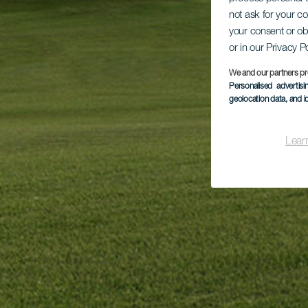
not ask for your c
your consent or ob
or in our Privacy P
We and our partners pr
Personalised advertis
geolocation data, and i
Lear