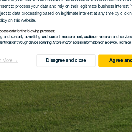
onsent to process your data and rely on their legitimate business interest
ject to data processing based on legitimate interest at any time by click
olicy on this website.
ocess data for the following purposes:
ing and content, advertising and content measurement, audience research and service
dentification through device scanning
, Store and/or access information on a device
, Technica
n More →
Disagree and close
Agree and