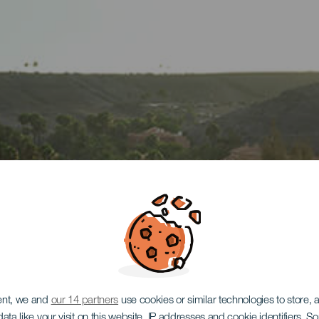
ent, we and
our 14 partners
use cookies or similar technologies to store,
ata like your visit on this website, IP addresses and cookie identifiers. 