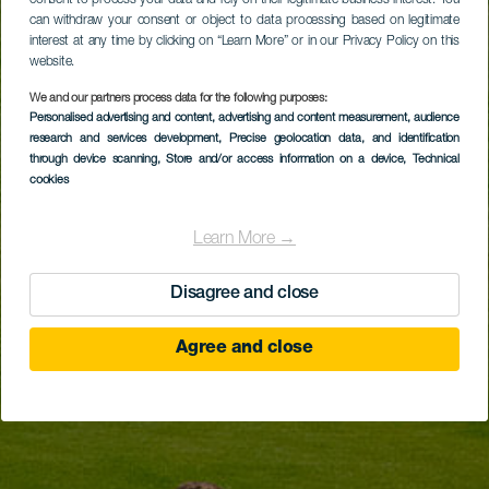
can withdraw your consent or object to data processing based on legitimate
interest at any time by clicking on “Learn More” or in our Privacy Policy on this
website.
We and our partners process data for the following purposes:
Personalised advertising and content, advertising and content measurement, audience
research and services development
, Precise geolocation data, and identification
through device scanning
, Store and/or access information on a device
, Technical
cookies
Learn More →
Disagree and close
Agree and close