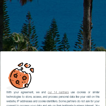
With your agreement, we and
our 14 partners
use cookies or similar
technologies to store, access, and process personal data like your visit on this
website, IP addresses and cookie identifiers. Some partners do not ask for your
consent to process your data and rely on their legitimate business interest. You