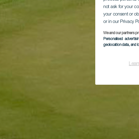
not ask for your c
your consent or ob
or in our Privacy P
We and our partners pr
Personalised advertis
geolocation data, and i
Lear