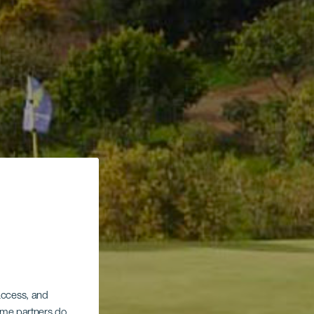
 access, and
Some partners do