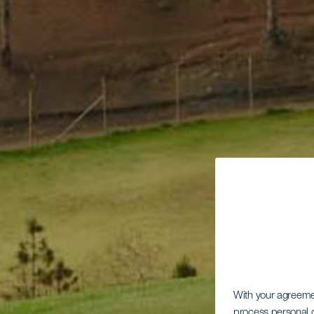
With your agreem
process personal d