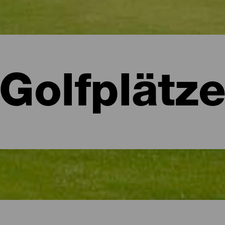
Golfplätz
a