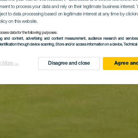
onsent to process your data and rely on their legitimate business interest
ject to data processing based on legitimate interest at any time by click
olicy on this website.
ocess data for the following purposes:
ing and content, advertising and content measurement, audience research and service
dentification through device scanning
, Store and/or access information on a device
, Technica
n More →
Disagree and close
Agree and