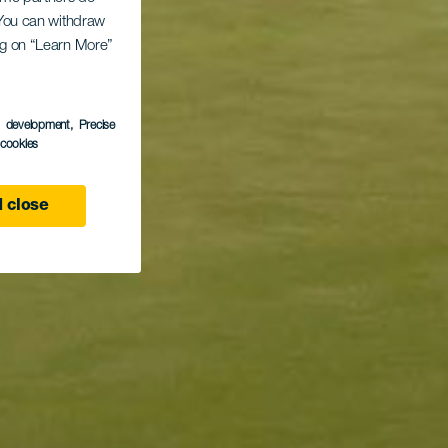
. You can withdraw
ing on “Learn More”
s development
, Precise
l cookies
 close