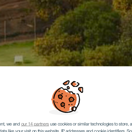
ent, we and
our 14 partners
use cookies or similar technologies to store,
ata like your visit on this website, IP addresses and cookie identifiers. 