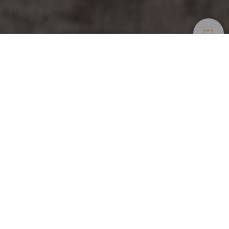
Freizeitzentren Und
>
Gran
>
Themenparks
Touristenattraktionen
Canaria
Der Themenpark, der sich dem Wilden Westen
widmet
In Sioux City gibt es heute noch Duelle in der
untergehenden Sonne. Cowboys treiben ihr Vieh durch die
Strassen und Banditen überfallen die Bank mit Dynamit. Im
Saloon teilt man sich den Tisch mit dem Sheriff, auf der
Bank riecht es nach Schiesspulver und im Zoo warten
Taranteln, Klapperschlangen und ein seltsamer Albino-
Kaiman aus Louisiana. Sioux City ist kein Ort wie jeder
andere: der Park in San Bartolomé de Tirajana widmet sich