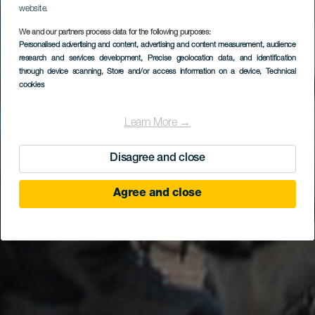
website.
We and our partners process data for the following purposes:
Personalised advertising and content, advertising and content measurement, audience
research and services development
Sioux City
, Precise geolocation data, and identification
through device scanning
, Store and/or access information on a device
, Technical
cookies
Learn More →
Disagree and close
Agree and close