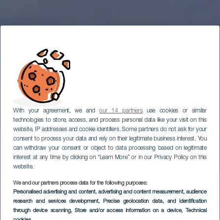
With your agreement, we and
our 14 partners
use cookies or similar
technologies to store, access, and process personal data like your visit on this
website, IP addresses and cookie identifiers. Some partners do not ask for your
consent to process your data and rely on their legitimate business interest. You
can withdraw your consent or object to data processing based on legitimate
interest at any time by clicking on “Learn More” or in our Privacy Policy on this
website.
We and our partners process data for the following purposes:
Personalised advertising and content, advertising and content measurement, audience
research and services development
, Precise geolocation data, and identification
through device scanning
, Store and/or access information on a device
, Technical