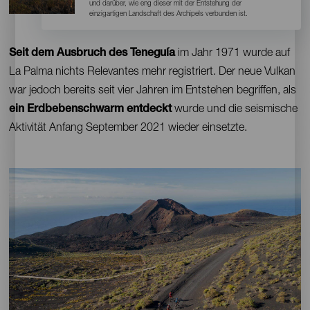
und darüber, wie eng dieser mit der Entstehung der
einzigartigen Landschaft des Archipels verbunden ist.
Contenido
Seit dem Ausbruch des Teneguía
im Jahr 1971 wurde auf
La Palma nichts Relevantes mehr registriert. Der neue Vulkan
war jedoch bereits seit vier Jahren im Entstehen begriffen, als
ein Erdbebenschwarm entdeckt
wurde und die seismische
Aktivität Anfang September 2021 wieder einsetzte.
Imagen
Imagen
Móvil
9:16