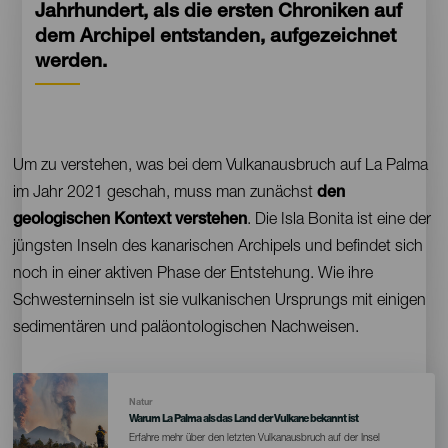
Jahrhundert, als die ersten Chroniken auf
dem Archipel entstanden, aufgezeichnet
werden.
Contenido
Um zu verstehen, was bei dem Vulkanausbruch auf La Palma
im Jahr 2021 geschah, muss man zunächst
den
geologischen Kontext verstehen
. Die Isla Bonita ist eine der
jüngsten Inseln des kanarischen Archipels und befindet sich
noch in einer aktiven Phase der Entstehung. Wie ihre
Schwesterninseln ist sie vulkanischen Ursprungs mit einigen
sedimentären und paläontologischen Nachweisen.
Imagen
Imagen
Listado
Natur
Warum La Palma als das Land der Vulkane bekannt ist
Erfahre mehr über den letzten Vulkanausbruch auf der Insel