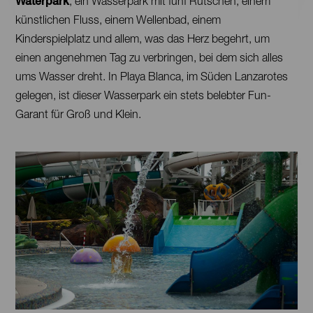
Park.
Waterpark
, ein Wasserpark mit fünf Rutschen, einem
künstlichen Fluss, einem Wellenbad, einem
Kinderspielplatz und allem, was das Herz begehrt, um
einen angenehmen Tag zu verbringen, bei dem sich alles
ums Wasser dreht. In Playa Blanca, im Süden Lanzarotes
gelegen, ist dieser Wasserpark ein stets belebter Fun-
Garant für Groß und Klein.
Imágenes