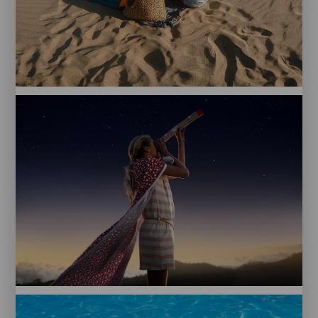
Niños
y
playa
Niña
y