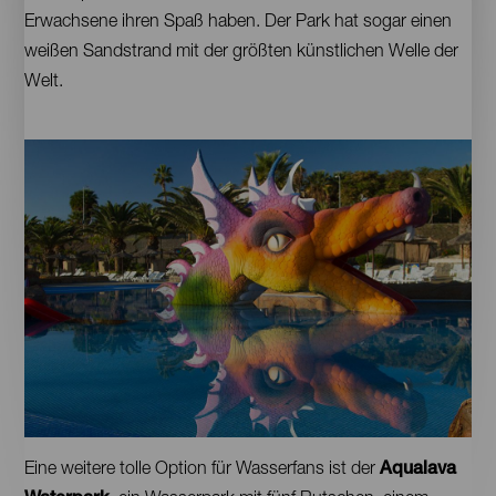
Erwachsene ihren Spaß haben. Der Park hat sogar einen
weißen Sandstrand mit der größten künstlichen Welle der
Welt.
Imágenes
Tenerife.
Contenido
Eine weitere tolle Option für Wasserfans ist der
Aqualava
Siam