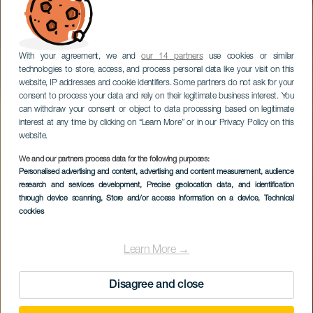
With your agreement, we and
our 14 partners
use cookies or similar
technologies to store, access, and process personal data like your visit on this
website, IP addresses and cookie identifiers. Some partners do not ask for your
consent to process your data and rely on their legitimate business interest. You
can withdraw your consent or object to data processing based on legitimate
interest at any time by clicking on “Learn More” or in our Privacy Policy on this
website.
We and our partners process data for the following purposes:
Personalised advertising and content, advertising and content measurement, audience
research and services development
, Precise geolocation data, and identification
through device scanning
, Store and/or access information on a device
, Technical
cookies
Learn More →
Disagree and close