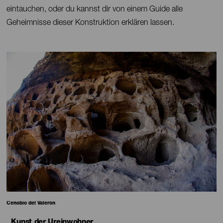
eintauchen, oder du kannst dir von einem Guide alle
Geheimnisse dieser Konstruktion erklären lassen.
Imagen
Imagen
Escritorio
16:9
Pie
Cenobio del Valerón
de
foto
Kunst der Ureinwohner
Contenido