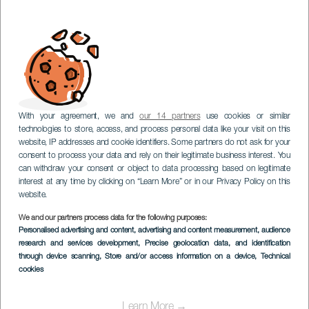
With your agreement, we and
our 14 partners
use cookies or similar
technologies to store, access, and process personal data like your visit on this
website, IP addresses and cookie identifiers. Some partners do not ask for your
consent to process your data and rely on their legitimate business interest. You
can withdraw your consent or object to data processing based on legitimate
interest at any time by clicking on “Learn More” or in our Privacy Policy on this
website.
We and our partners process data for the following purposes:
Personalised advertising and content, advertising and content measurement, audience
research and services development
, Precise geolocation data, and identification
through device scanning
, Store and/or access information on a device
, Technical
cookies
Learn More →