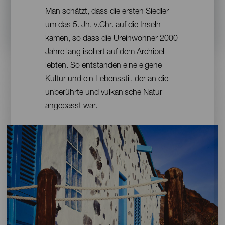
Contenido
Man schätzt, dass die ersten Siedler
um das 5. Jh. v.Chr. auf die Inseln
kamen, so dass die Ureinwohner 2000
Jahre lang isoliert auf dem Archipel
lebten. So entstanden eine eigene
Kultur und ein Lebensstil, der an die
unberührte und vulkanische Natur
angepasst war.
Imagen
Imagen
Escritorio
16:9